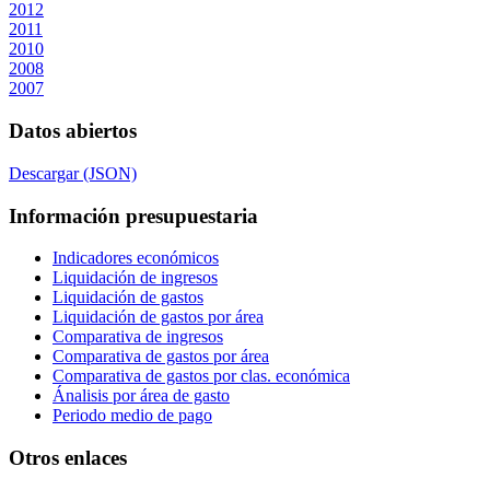
2012
2011
2010
2008
2007
Datos abiertos
Descargar (JSON)
Información presupuestaria
Indicadores económicos
Liquidación de ingresos
Liquidación de gastos
Liquidación de gastos por área
Comparativa de ingresos
Comparativa de gastos por área
Comparativa de gastos por clas. económica
Ánalisis por área de gasto
Periodo medio de pago
Otros enlaces