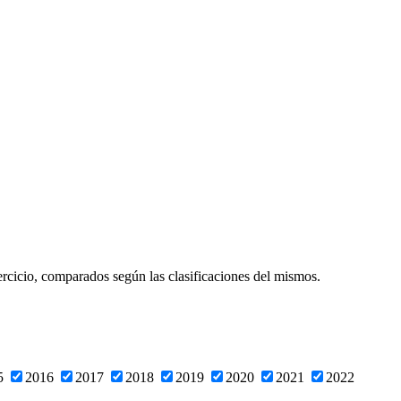
ercicio, comparados según las clasificaciones del mismos.
5
2016
2017
2018
2019
2020
2021
2022