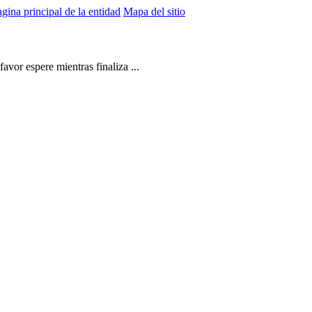
gina principal de la entidad
Mapa del sitio
vor espere mientras finaliza ...