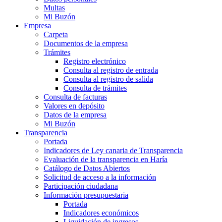
Multas
Mi Buzón
Empresa
Carpeta
Documentos de la empresa
Trámites
Registro electrónico
Consulta al registro de entrada
Consulta al registro de salida
Consulta de trámites
Consulta de facturas
Valores en depósito
Datos de la empresa
Mi Buzón
Transparencia
Portada
Indicadores de Ley canaria de Transparencia
Evaluación de la transparencia en Haría
Catálogo de Datos Abiertos
Solicitud de acceso a la información
Participación ciudadana
Información presupuestaria
Portada
Indicadores económicos
Liquidación de ingresos