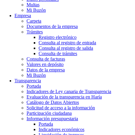
Multas
Mi Buzón
Empresa
Carpeta
Documentos de la empresa
Trámites
Registro electrónico
Consulta al registro de entrada
Consulta al registro de salida
Consulta de trámites
Consulta de facturas
Valores en depósito
Datos de la empresa
Mi Buzón
Transparencia
Portada
Indicadores de Ley canaria de Transparencia
Evaluación de la transparencia en Haría
Catálogo de Datos Abiertos
Solicitud de acceso a la información
Participación ciudadana
Información presupuestaria
Portada
Indicadores económicos
Liquidación de ingresos