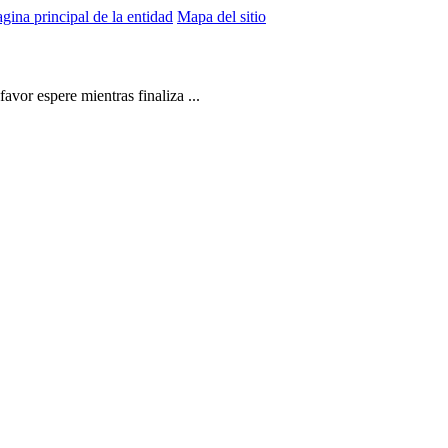
gina principal de la entidad
Mapa del sitio
vor espere mientras finaliza ...