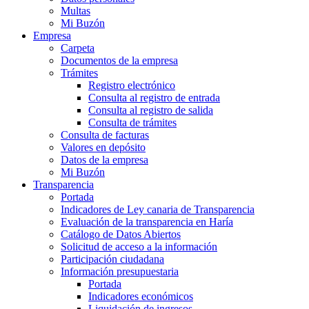
Multas
Mi Buzón
Empresa
Carpeta
Documentos de la empresa
Trámites
Registro electrónico
Consulta al registro de entrada
Consulta al registro de salida
Consulta de trámites
Consulta de facturas
Valores en depósito
Datos de la empresa
Mi Buzón
Transparencia
Portada
Indicadores de Ley canaria de Transparencia
Evaluación de la transparencia en Haría
Catálogo de Datos Abiertos
Solicitud de acceso a la información
Participación ciudadana
Información presupuestaria
Portada
Indicadores económicos
Liquidación de ingresos