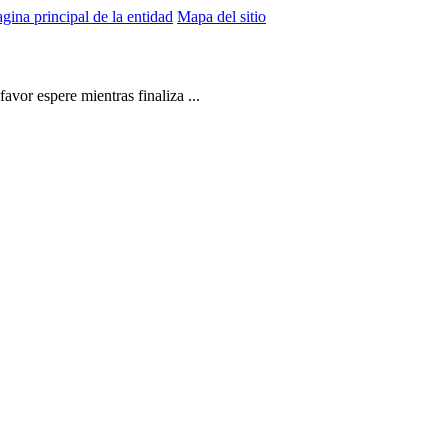
gina principal de la entidad
Mapa del sitio
vor espere mientras finaliza ...